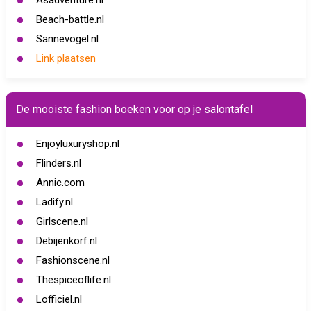
Asadventure.nl
Beach-battle.nl
Sannevogel.nl
Link plaatsen
De mooiste fashion boeken voor op je salontafel
Enjoyluxuryshop.nl
Flinders.nl
Annic.com
Ladify.nl
Girlscene.nl
Debijenkorf.nl
Fashionscene.nl
Thespiceoflife.nl
Lofficiel.nl