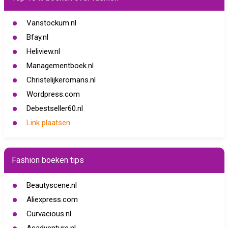
Vanstockum.nl
Bfay.nl
Heliview.nl
Managementboek.nl
Christelijkeromans.nl
Wordpress.com
Debestseller60.nl
Link plaatsen
Fashion boeken tips
Beautyscene.nl
Aliexpress.com
Curvacious.nl